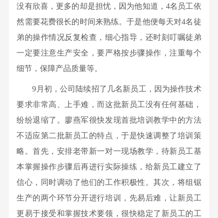
文
没有欣喜，更多的却是担忧，因为他知道，4名员工依
环
廉
明
化
保
然需要花费很长的时间来熟练。于是他便每天对4名徒
政
专
持
研
弟的操作情况反复检查，细心指导，还时刻叮嘱徒弟
信
利
续
究
访
一定要注意生产安全，要严格按步骤操作，注重每个
标
创
所
举
细节，保障产品质量等。
准
新
桂
报
制
9月初，公司陆续招了几名新员工，因为操作技术
文
林
定
化
要求非常高、上手难，而这批新员工没有任何基础，
矿
成
执
纷纷退缩了。廖燕军很快发现首批培训教学中的方法
产
果
行
不适应第二批新员工的特点，于是快速调整了培训策
地
转
力
略。首先，安排老带新一对一现场教学，待新员工基
质
化
文
本掌握操作步骤后再进行实际操练，给新员工建立了
研
期
化
究
信心，同时调动了他们的工作积极性。其次，将组锯
刊
院
生产的两个环节分开进行培训，先易后难，让新员工
杂
工
更易于接受和掌握技术要领，很快稳定了新员工的工
志