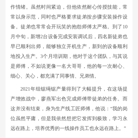
程
作情绪。虽然时间紧迫，但他依然耐心传授技能，常
有
常以身示范，同时也严格要求徒弟按步骤安装操作设
限
备。徒弟也常常会开玩笑的抱怨师傅太严格。到了10
公
月中旬，新增2台设备完成安装调试后，四名新徒弟也
司
早已顺利出师，能够独立开机生产，新到的设备顺利
新
地投入生产。3个月培训期，他对于这个团队，与其说
材
是师傅，不如说更像一名大哥哥，他的每一次耐心、
料
细心、关心，都充满了同事情、兄弟情。
技
术
2021年组锯绳锯产量得到了大幅提升，在这场提
与
产增效战中，廖燕军出色完成师傅带徒弟的任务。而
产
这并没有结束，身为生产线工匠师傅，他说：“我的岗
品
位虽然平庸，但是我依然想把它发挥到极致，学习永
桂
远在路上，培养优秀的一线操作员工也永远在路上。”
林