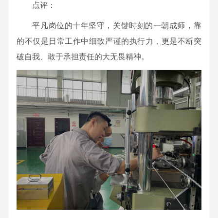
点评：
特
邦
平凡岗位的十年坚守，关键时刻的一朝成师，靠
新
的不仅是日常工作中细致严谨的执行力，更是不断突
材
破自我、敢于承担责任的大无畏精神。
料
有
限
公
司
桂
林
百
锐
光
电