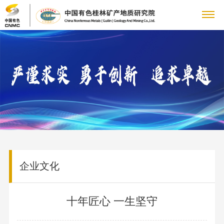
关
董
于
新
事
公
我
闻
主
长
司
致
大
们
中
要
科
动
辞
地
态
科
心
业
技
党
管
质
集
研
理
矿产
专
务
创
群
企
团
机
企业文化
团
地质
题
动
构
文
队
新
工
业
人
（研
专
态
科
化
公
究
十年匠心 一生坚守
栏
人
国
作
文
力
信
研
理
司
所）
党
才
资
平
念