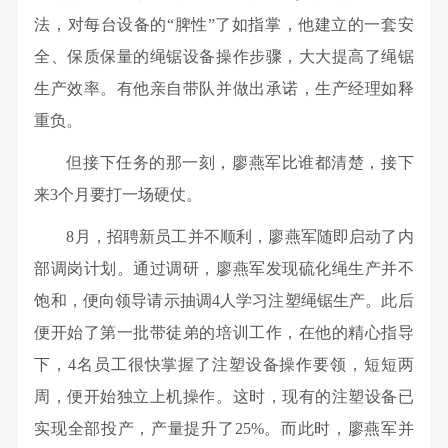
党
会
发
测
二
心
法，对每台设备的“脾性”了如指掌，他建立的一套安
国
建
成
展
试
十
全、保质保量的绳锯设备操作步骤，大大提高了绳锯
家
引
员
历
中
大
级
生产效率。有他亲自带队并做出承诺，生产经理如释
领
公
程
心
精
奖
重负。
文
示
行
资
神
项
化
公
业
源
但接下任务的那一刻，廖燕军比谁都清楚，接下
党
省
正
告
资
综
建
来3个月要打一场硬仗。
部
能
质
合
资
8月，招聘新员工并不顺利，廖燕军随即启动了内
级
量
利
讯
奖
部调岗计划。通过调研，廖燕军发现硫化绳生产并不
文
用
群
项
饱和，便向领导请示抽调4人学习注塑绳锯生产。此后
化
研
团
科
客
便开始了第一批带徒弟的培训工作，在他的精心指导
究
工
研
户
下，4名员工很快掌握了注塑设备操作要领，短短两
所
作
成
至
周，便开始独立上机操作。这时，现有的注塑设备已
博
党
果
上
实现全部投产，产量提升了25%。而此时，廖燕军并
泰
风
发