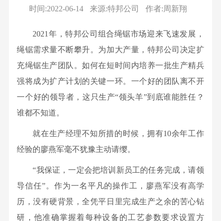
企
高
化
事业
资
息
史
资
时间:2022-06-14
来源:特邦公司
作者:周新翔
要
台
文
业
管
部
学
讯
闻
源
平
公
化
法
董
2021年，特邦公司组合绳锯市场迎来飞速发展，
有
习
人
科
台
活
人
事
色
绳锯需求量不断攀升。为加大产量，特邦公司决定扩
开
教
才
研
综
动
信
会
金
充绳锯生产团队。如何在短时间内培养一批生产精兵
育
概
动
述
文
息
成
属
国
强将成为扩产计划的关键一环。一个好的团队离不开
况
态
重
化
集
员
桂
企
人
一个好的领导者，这只生产“领头羊”到底谁能胜任？
业
要
故
团
组
林
改
才
谁都不知道。
务
平
事
组
织
矿
革
招
单
台
品
就在生产经理不知所措的时候，拥有10余年工作
织
架
产
学
聘
位
展
牌
经验的廖燕军毫不犹豫主动请缨。
部
构
地
习
动
示
建
反
公
质
贯
“我保证，一定会把培训新员工的任务完成，请领
态
荣
设
馈
司
研
彻
导信任”。作为一名平凡的操作工，廖燕军没有高学
视
誉
文
董
简
究
党
历，没有硬背景，全凭平日里完成生产之余的苦心钻
频
奖
化
事
介
院
的
研，他准确掌握着每种设备的工艺参数要求设置方
中
项