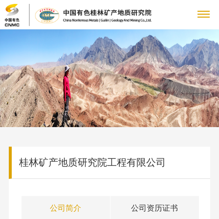
关
董
于
新
事
公
我
闻
主
长
司
致
大
们
中
要
科
动
辞
地
态
科
心
业
技
党
管
质
集
研
理
矿产
专
务
创
群
企
团
机
桂林矿产地质研究院工程有限公司
团
地质
题
动
构
文
队
新
工
业
人
（研
专
态
科
化
公
究
栏
人
国
作
文
力
信
研
理
司
公司简介
公司资历证书
所）
党
才
资
平
念