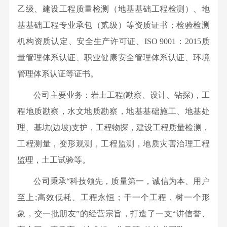
党
会
发
测
二
乙级、建设工程质量检测（地基基础工程检测）、地
心
国
建
成
展
试
十
基基础工程专业承包（贰级）等资质证书；检验检测
家
引
员
历
中
大
机构资质认定、安全生产许可证、ISO 9001：2015质
级
领
公
程
心
精
量管理体系认证、职业健康安全管理体系认证、环境
奖
文
示
行
资
神
管理体系认证等证书。
项
化
公
业
源
党
省
正
告
资
公司主要业务：岩土工程(勘察、设计、钻探)，工
综
建
部
能
质
程地质勘察，水文地质勘察，地基基础施工、地基处
合
资
级
量
利
理、基坑(边坡)支护，工程物探，建设工程质量检测，
讯
奖
文
用
工程测量，变形观测，工程监测，地质灾害治理工程
群
项
化
研
团
监理，土工试验等。
科
客
究
工
研
公司秉承“科技领先，质量第一，诚信为本、用户
户
所
作
成
至上;高效低耗、工程永恒；干一个工程，树一个形
至
博
党
果
象，交一批朋友”的经营宗旨，打造了一支“讲信誉、
上
泰
风
发