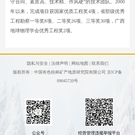
文
守合同、素质高、技术精、作风硬”的技术团队。2000
环
廉
明
化
年以来，完成项目获国家优质工程奖4项，省部级优秀
保
政
专
持
工程勘察一等奖8项、二等奖26项、三等奖30项，广西
研
信
利
续
地球物理学会优秀工程奖2项。
究
访
标
创
所
举
准
新
桂
报
制
文
林
定
隐私与安全 |
法律声明 |
网站地图 |
联系我们
化
矿
成
版权所有：中国有色桂林矿产地质研究院有限公司
京ICP备
执
产
果
09045720号
行
地
转
力
质
化
文
研
期
化
究
刊
院
杂
工
公众号
经营管理违规举报平台
志