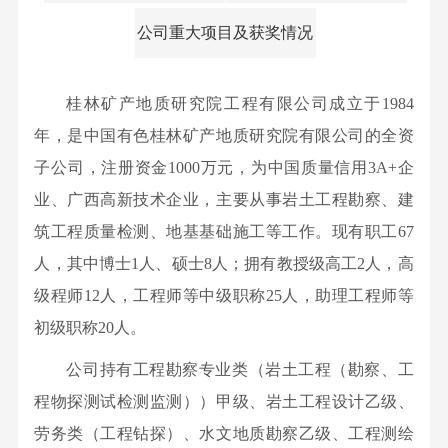
企
高
化
事业
资
息
史
资
要
台
文
公司重大项目及获奖情况
业
管
部
学
讯
闻
源
平
公
化
法
董
有
习
人
科
台
活
人
事
色
开
教
桂林矿产地质研究院工程有限公司成立于1984
才
研
综
动
信
会
金
育
年，是中国有色桂林矿产地质研究院有限公司的全资
概
动
述
文
息
成
属
国
况
子公司，注册资金1000万元，为中国质量信用3A+企
态
重
化
集
员
桂
企
人
业、广西高新技术企业，主要从事岩土工程勘察、建
业
要
故
团
组
林
改
才
务
筑工程质量检测、地基基础施工等工作。现有职工67
平
事
组
织
矿
革
招
单
人，其中博士1人、硕士8人；拥有教授级高工2人，高
台
品
织
架
产
学
聘
位
级程师12人，工程师等中级职称25人，助理工程师等
展
牌
部
构
地
习
动
示
初级职称20人。
建
反
公
质
贯
态
荣
设
馈
司
研
公司持有工程勘察专业类（岩土工程（勘察、工
彻
视
誉
文
董
简
究
程物探测试检测监测））甲级、岩土工程设计乙级、
党
频
奖
化
事
介
院
的
劳务类（工程钻探）、水文地质勘察乙级、工程测绘
中
项