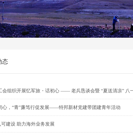
动态
会组织开展忆军旅・话初心 —— 老兵恳谈会暨 “夏送清凉” 八
初心，“青”廉笃行促发展——特邦新材党建带团建青年活动
认可建设 助力海外业务发展