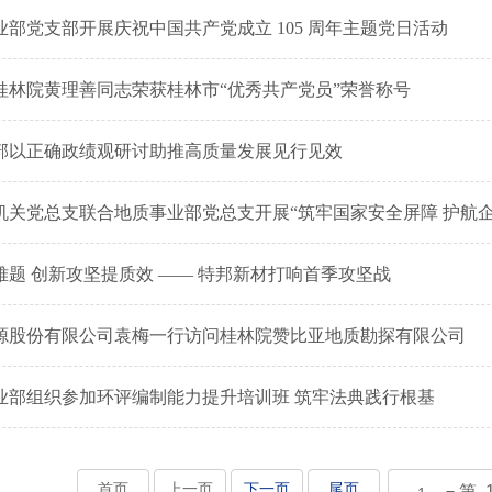
部党支部开展庆祝中国共产党成立 105 周年主题党日活动
桂林院黄理善同志荣获桂林市“优秀共产党员”荣誉称号
部以正确政绩观研讨助推高质量发展见行见效
机关党总支联合地质事业部党总支开展“筑牢国家安全屏障 护航
难题 创新攻坚提质效 —— 特邦新材打响首季攻坚战
源股份有限公司袁梅一行访问桂林院赞比亚地质勘探有限公司
业部组织参加环评编制能力提升培训班 筑牢法典践行根基
首页
上一页
下一页
尾页
第 