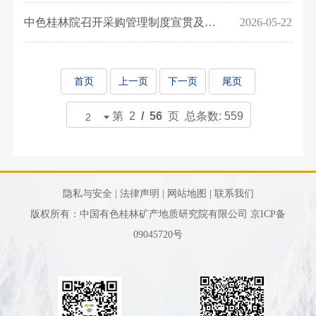
党
会
发
测
二
心
国
建
中色桂林院召开采购管理制度宣贯及风险防范专题培训会议
2026-05-22
成
展
试
十
家
引
员
历
中
大
级
领
公
程
心
精
首页
上一页
下一页
尾页
奖
文
示
行
资
神
项
化
公
业
源
党
第 2
/ 56
页 总条数: 559
省
正
告
资
综
建
部
能
质
合
资
级
量
利
讯
奖
文
隐私与安全 |
法律声明 |
网站地图 |
联系我们
用
群
项
化
版权所有：中国有色桂林矿产地质研究院有限公司
京ICP备
研
团
科
客
09045720号
究
工
研
户
所
作
成
至
博
党
果
上
泰
风
发