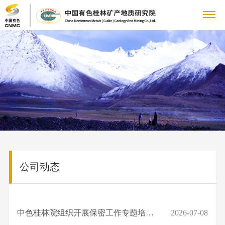
关
董
于
新
事
公
我
闻
主
长
司
致
大
们
中
要
科
动
辞
地
态
科
心
业
技
党
管
质
集
研
理
矿产
专
务
创
群
企
团
机
公司动态
团
地质
题
动
构
文
队
新
工
业
人
（研
专
态
科
化
公
究
栏
人
国
作
文
力
信
研
理
司
中色桂林院组织开展保密工作专题培训会
2026-07-08
所）
党
才
资
平
念