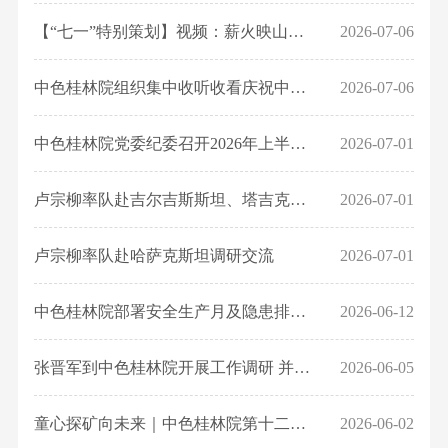
企
高
化
事业
资
息
史
资
要
台
文
【“七一”特别策划】视频：薪火映山河 地质守初心
2026-07-06
业
管
部
学
讯
闻
源
平
公
化
法
董
有
习
人
科
台
中色桂林院组织集中收听收看庆祝中国共产党成立105周年大会现场直播
2026-07-06
活
人
事
色
开
教
才
研
综
动
信
会
金
育
概
动
中色桂林院党委纪委召开2026年上半年全面从严治党专题会议
2026-07-01
述
文
息
成
属
国
况
态
重
化
集
员
桂
企
人
卢宗柳率队赴吉尔吉斯斯坦、塔吉克斯坦调研交流
2026-07-01
业
要
故
团
组
林
改
才
务
平
事
组
织
矿
革
卢宗柳率队赴哈萨克斯坦调研交流
招
2026-07-01
单
台
品
织
架
产
学
聘
位
展
牌
部
构
地
中色桂林院部署安全生产月及隐患排查整治工作
2026-06-12
习
动
示
建
反
公
质
贯
态
荣
设
馈
司
张晋军到中色桂林院开展工作调研 并深入基层一线检查安全生产工作
2026-06-05
研
彻
视
誉
文
董
简
究
党
频
奖
化
事
介
童心探矿向未来｜中色桂林院第十二届亲子趣味运动会精彩瞬间
2026-06-02
院
的
中
项