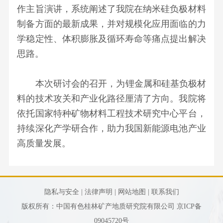
党
会
发
测
二
作主旨演讲，系统阐述了我院在纳米硅负极材料
心
国
建
成
展
试
十
制备方面的最新成果，并对规模化应用面临的力
家
引
员
历
中
大
学稳定性、体积膨胀及循环寿命等痛点提出解决
级
领
公
程
心
精
思路。
奖
文
示
行
资
神
项
化
公
业
源
党
本次研讨会的召开，为锂金属和硅基负极材
省
正
告
资
综
建
料的技术攻关和产业化路径厘清了方向。我院将
部
能
质
合
资
依托国家特种矿物材料工程技术研究中心平台，
级
量
利
讯
持续深化产学研合作，助力我国新能源电池产业
奖
文
用
群
高质量发展。
项
化
研
团
科
客
究
工
研
户
所
作
隐私与安全 |
成
法律声明 |
网站地图 |
联系我们
至
博
党
版权所有：中国有色桂林矿产地质研究院有限公司
京ICP备
果
上
泰
风
09045720号
发