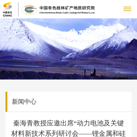
关
董
于
新
事
公
我
闻
主
长
司
致
大
们
中
要
科
动
辞
地
态
科
心
业
技
党
管
质
集
研
理
矿产
专
务
创
群
企
团
机
新闻中心
团
地质
题
动
构
文
队
新
工
业
人
（研
专
态
科
化
公
究
秦海青教授应邀出席“动力电池及关键
栏
人
国
作
文
力
信
研
理
司
所）
党
材料新技术系列研讨会——锂金属和硅
才
资
平
念